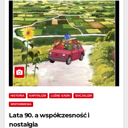
HISTORIA
KAPITALIZM
LUŹNE GADKI
SOCJALIZM
WSPOMNIENIA
Lata 90. a współczesność i
nostalgia