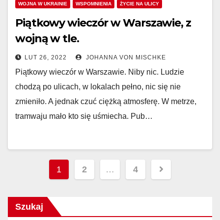
WOJNA W UKRAINIE
WSPOMNIENIA
ŻYCIE NA ULICY
Piątkowy wieczór w Warszawie, z
wojną w tle.
LUT 26, 2022
JOHANNA VON MISCHKE
Piątkowy wieczór w Warszawie. Niby nic. Ludzie
chodzą po ulicach, w lokalach pełno, nic się nie
zmieniło. A jednak czuć ciężką atmosferę. W metrze,
tramwaju mało kto się uśmiecha. Pub…
Nawigacja
1
2
…
4
po
wpisach
Szukaj