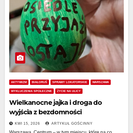
AKTYWIZM
BIAŁORUŚ
SPRAWY LOKATORSKIE
WARSZAWA
WYKLUCZENIA SPOŁECZNE
ŻYCIE NA ULICY
Wielkanocne jajka i droga do
wyjścia z bezdomności
KWI 15, 2026
ARTYKUŁ GOŚCINNY
Warszawa, Centrum – w tym miejscu, które na co