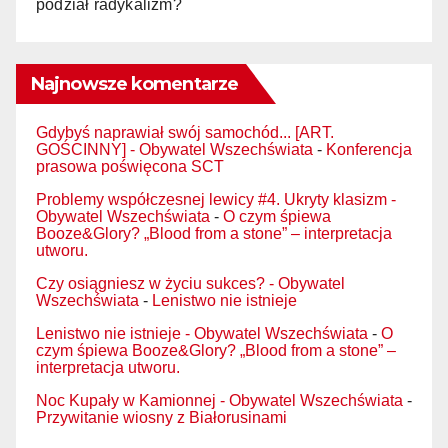
podział radykalizm?
Najnowsze komentarze
Gdybyś naprawiał swój samochód... [ART.
GOŚCINNY] - Obywatel Wszechświata
-
Konferencja
prasowa poświęcona SCT
Problemy współczesnej lewicy #4. Ukryty klasizm -
Obywatel Wszechświata
-
O czym śpiewa
Booze&Glory? „Blood from a stone” – interpretacja
utworu.
Czy osiągniesz w życiu sukces? - Obywatel
Wszechświata
-
Lenistwo nie istnieje
Lenistwo nie istnieje - Obywatel Wszechświata
-
O
czym śpiewa Booze&Glory? „Blood from a stone” –
interpretacja utworu.
Noc Kupały w Kamionnej - Obywatel Wszechświata
-
Przywitanie wiosny z Białorusinami