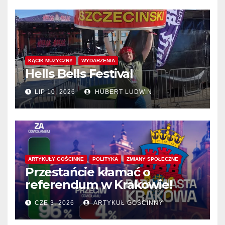
KĄCIK MUZYCZNY
WYDARZENIA
Hells Bells Festival
LIP 10, 2026
HUBERT LUDWIN
ARTYKUŁY GOŚCINNE
POLITYKA
ZMIANY SPOŁECZNE
Przestańcie kłamać o
referendum w Krakowie!
CZE 3, 2026
ARTYKUŁ GOŚCINNY