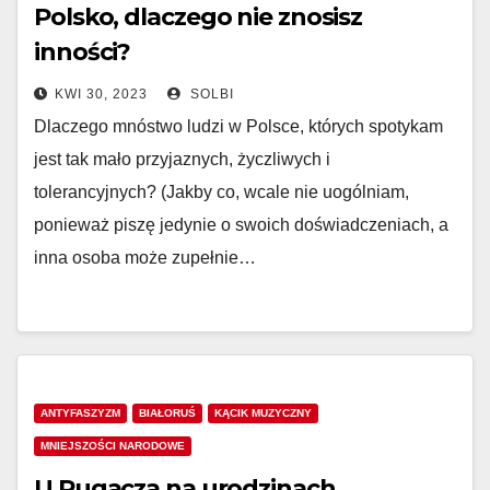
Polsko, dlaczego nie znosisz
inności?
KWI 30, 2023
SOLBI
Dlaczego mnóstwo ludzi w Polsce, których spotykam
jest tak mało przyjaznych, życzliwych i
tolerancyjnych? (Jakby co, wcale nie uogólniam,
ponieważ piszę jedynie o swoich doświadczeniach, a
inna osoba może zupełnie…
ANTYFASZYZM
BIAŁORUŚ
KĄCIK MUZYCZNY
MNIEJSZOŚCI NARODOWE
U Pugacza na urodzinach