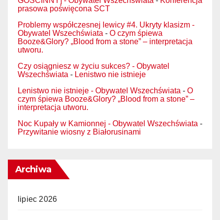
GOŚCINNY] - Obywatel Wszechświata
-
Konferencja
prasowa poświęcona SCT
Problemy współczesnej lewicy #4. Ukryty klasizm -
Obywatel Wszechświata
-
O czym śpiewa
Booze&Glory? „Blood from a stone” – interpretacja
utworu.
Czy osiągniesz w życiu sukces? - Obywatel
Wszechświata
-
Lenistwo nie istnieje
Lenistwo nie istnieje - Obywatel Wszechświata
-
O
czym śpiewa Booze&Glory? „Blood from a stone” –
interpretacja utworu.
Noc Kupały w Kamionnej - Obywatel Wszechświata
-
Przywitanie wiosny z Białorusinami
Archiwa
lipiec 2026