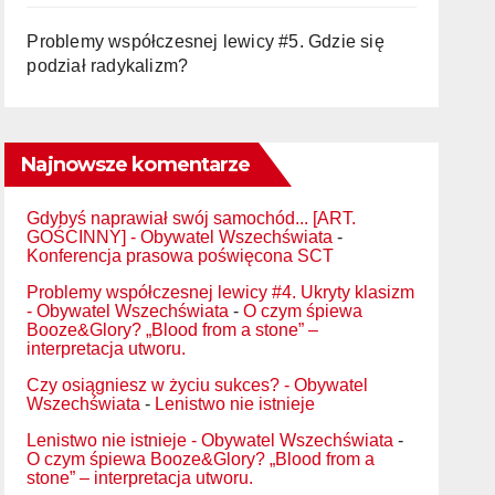
Problemy współczesnej lewicy #5. Gdzie się
podział radykalizm?
Najnowsze komentarze
Gdybyś naprawiał swój samochód... [ART.
GOŚCINNY] - Obywatel Wszechświata
-
Konferencja prasowa poświęcona SCT
Problemy współczesnej lewicy #4. Ukryty klasizm
- Obywatel Wszechświata
-
O czym śpiewa
Booze&Glory? „Blood from a stone” –
interpretacja utworu.
Czy osiągniesz w życiu sukces? - Obywatel
Wszechświata
-
Lenistwo nie istnieje
Lenistwo nie istnieje - Obywatel Wszechświata
-
O czym śpiewa Booze&Glory? „Blood from a
stone” – interpretacja utworu.