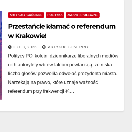
ARTYKUŁY GOŚCINNE
POLITYKA
ZMIANY SPOŁECZNE
Przestańcie kłamać o referendum
w Krakowie!
CZE 3, 2026
ARTYKUŁ GOŚCINNY
Politycy PO, kolejni dziennikarze liberalnych mediów
i ich autorytety wbrew faktom powtarzają, że niska
liczba głosów pozwoliła odwołać prezydenta miasta.
Narzekają na prawo, które uznaje ważność
referendum przy frekwencji ⅗…