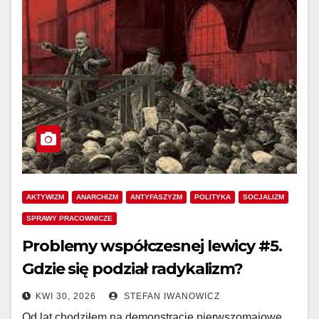
AKTYWIZM
ANARCHIZM
ANTYFASZYZM
POLITYKA
SOCJALIZM
SPRAWY PRACOWNICZE
Problemy współczesnej lewicy #5.
Gdzie się podział radykalizm?
KWI 30, 2026
STEFAN IWANOWICZ
Od lat chodziłem na demonstracje pierwszomajowe.