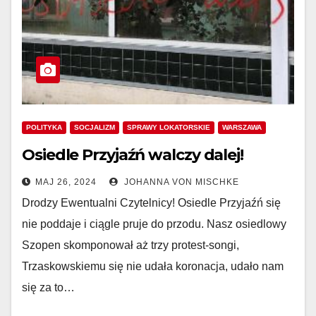
POLITYKA
SOCJALIZM
SPRAWY LOKATORSKIE
WARSZAWA
Osiedle Przyjaźń walczy dalej!
MAJ 26, 2024
JOHANNA VON MISCHKE
Drodzy Ewentualni Czytelnicy! Osiedle Przyjaźń się
nie poddaje i ciągle pruje do przodu. Nasz osiedlowy
Szopen skomponował aż trzy protest-songi,
Trzaskowskiemu się nie udała koronacja, udało nam
się za to…