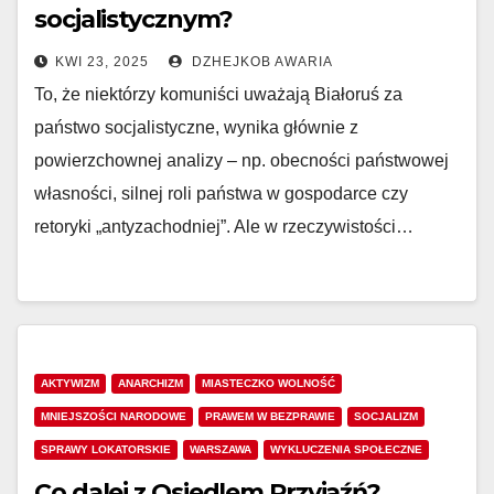
socjalistycznym?
KWI 23, 2025
DZHEJKOB AWARIA
To, że niektórzy komuniści uważają Białoruś za
państwo socjalistyczne, wynika głównie z
powierzchownej analizy – np. obecności państwowej
własności, silnej roli państwa w gospodarce czy
retoryki „antyzachodniej”. Ale w rzeczywistości…
AKTYWIZM
ANARCHIZM
MIASTECZKO WOLNOŚĆ
MNIEJSZOŚCI NARODOWE
PRAWEM W BEZPRAWIE
SOCJALIZM
SPRAWY LOKATORSKIE
WARSZAWA
WYKLUCZENIA SPOŁECZNE
Co dalej z Osiedlem Przyjaźń?