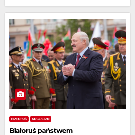
BIAŁORUŚ
SOCJALIZM
Białoruś państwem