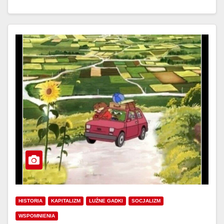
HISTORIA
KAPITALIZM
LUŹNE GADKI
SOCJALIZM
WSPOMNIENIA