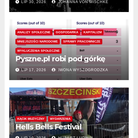
LIP 30, 2026
JOHANNA VON MISCHKE
ANALIZY SPOŁECZNE
GOSPODARKA
KAPITALIZM
MNIEJSZOŚCI NARODOWE
SPRAWY PRACOWNICZE
WYKLUCZENIA SPOŁECZNE
Pyszne.pl robi pod górkę
LIP 17, 2026
IWONA WYSZOGRODZKA
KĄCIK MUZYCZNY
WYDARZENIA
Hells Bells Festival