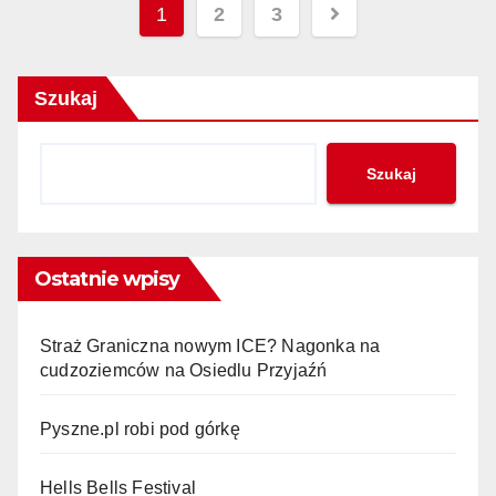
Nawigacja
1
2
3
po
wpisach
Szukaj
Szukaj
Ostatnie wpisy
Straż Graniczna nowym ICE? Nagonka na
cudzoziemców na Osiedlu Przyjaźń
Pyszne.pl robi pod górkę
Hells Bells Festival