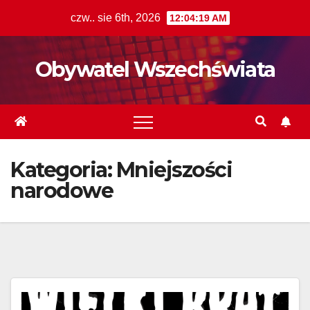
Skip
czw.. sie 6th, 2026
12:04:21 AM
to
content
Obywatel Wszechświata
Kategoria:
Mniejszości
narodowe