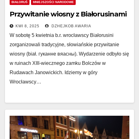
BIAŁORUŚ
MNIEJSZOŚCI NARODOWE
Przywitanie wiosny z Białorusinami
KWI 8, 2025
DZHEJKOB AWARIA
W sobotę 5 kwietnia b.r. wrocławscy Białorusini
zorganizowali tradycyjne, słowiańskie przywitanie
wiosny (biał. гуканне вяасны). Wydarzenie odbyło się
w ruinach XIII-wiecznego zamku Bolczów w
Rudawach Janowickich. Idziemy w góry
Wrocławscy…