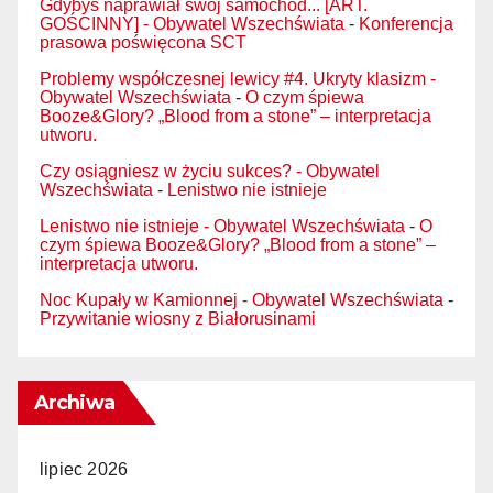
Gdybyś naprawiał swój samochód... [ART.
GOŚCINNY] - Obywatel Wszechświata
-
Konferencja
prasowa poświęcona SCT
Problemy współczesnej lewicy #4. Ukryty klasizm -
Obywatel Wszechświata
-
O czym śpiewa
Booze&Glory? „Blood from a stone” – interpretacja
utworu.
Czy osiągniesz w życiu sukces? - Obywatel
Wszechświata
-
Lenistwo nie istnieje
Lenistwo nie istnieje - Obywatel Wszechświata
-
O
czym śpiewa Booze&Glory? „Blood from a stone” –
interpretacja utworu.
Noc Kupały w Kamionnej - Obywatel Wszechświata
-
Przywitanie wiosny z Białorusinami
Archiwa
lipiec 2026