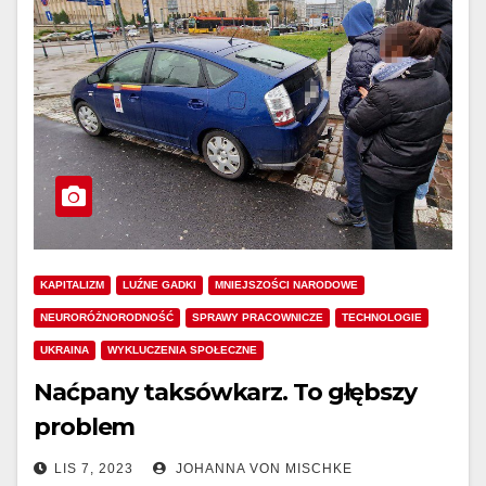
KAPITALIZM
LUŹNE GADKI
MNIEJSZOŚCI NARODOWE
NEURORÓŻNORODNOŚĆ
SPRAWY PRACOWNICZE
TECHNOLOGIE
UKRAINA
WYKLUCZENIA SPOŁECZNE
Naćpany taksówkarz. To głębszy
problem
LIS 7, 2023
JOHANNA VON MISCHKE