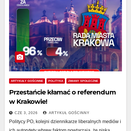
ARTYKUŁY GOŚCINNE
POLITYKA
ZMIANY SPOŁECZNE
Przestańcie kłamać o referendum
w Krakowie!
CZE 3, 2026
ARTYKUŁ GOŚCINNY
Politycy PO, kolejni dziennikarze liberalnych mediów i
ich autorytety wbrew faktom powtarzają, że niska