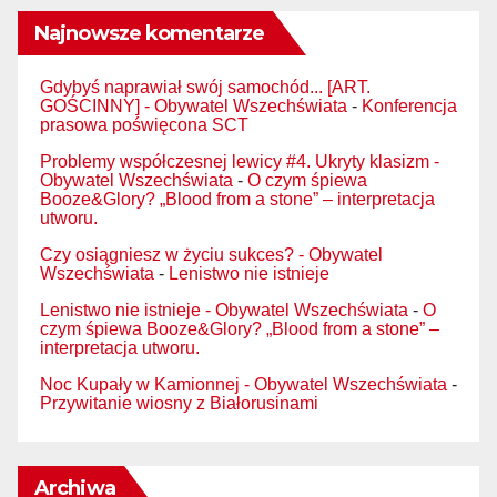
Najnowsze komentarze
Gdybyś naprawiał swój samochód... [ART.
GOŚCINNY] - Obywatel Wszechświata
-
Konferencja
prasowa poświęcona SCT
Problemy współczesnej lewicy #4. Ukryty klasizm -
Obywatel Wszechświata
-
O czym śpiewa
Booze&Glory? „Blood from a stone” – interpretacja
utworu.
Czy osiągniesz w życiu sukces? - Obywatel
Wszechświata
-
Lenistwo nie istnieje
Lenistwo nie istnieje - Obywatel Wszechświata
-
O
czym śpiewa Booze&Glory? „Blood from a stone” –
interpretacja utworu.
Noc Kupały w Kamionnej - Obywatel Wszechświata
-
Przywitanie wiosny z Białorusinami
Archiwa