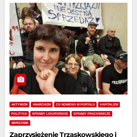
AKTYWIZM
ANARCHIZM
CO NOWEGO W PORTALU
KAPITALIZM
POLITYKA
SPRAWY LOKATORSKIE
SPRAWY PRACOWNICZE
WARSZAWA
Zaprzysiężenie Trzaskowskiego i