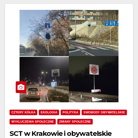
CZTERY KÓŁKA
EKOLOGIA
POLITYKA
SWOBODY OBYWATELSKIE
WYKLUCZENIA SPOŁECZNE
ZMIANY SPOŁECZNE
SCT w Krakowie i obywatelskie