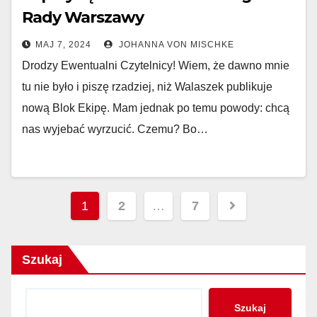
Rady Warszawy
MAJ 7, 2024
JOHANNA VON MISCHKE
Drodzy Ewentualni Czytelnicy! Wiem, że dawno mnie
tu nie było i piszę rzadziej, niż Walaszek publikuje
nową Blok Ekipę. Mam jednak po temu powody: chcą
nas wyjebać wyrzucić. Czemu? Bo…
Nawigacja
1
2
…
7
po
wpisach
Szukaj
Szukaj