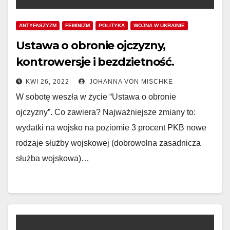
ANTYFASZYZM
FEMINIZM
POLITYKA
WOJNA W UKRAINIE
Ustawa o obronie ojczyzny,
kontrowersje i bezdzietność.
KWI 26, 2022
JOHANNA VON MISCHKE
W sobotę weszła w życie “Ustawa o obronie
ojczyzny”. Co zawiera? Najważniejsze zmiany to:
wydatki na wojsko na poziomie 3 procent PKB nowe
rodzaje służby wojskowej (dobrowolna zasadnicza
służba wojskowa)…