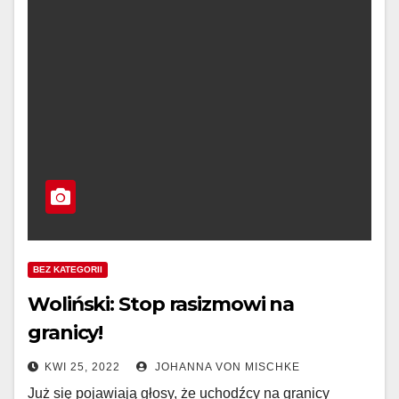
BEZ KATEGORII
Woliński: Stop rasizmowi na
granicy!
KWI 25, 2022
JOHANNA VON MISCHKE
Już się pojawiają głosy, że uchodźcy na granicy