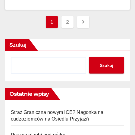
Nawigacja
1
2
po
wpisach
Szukaj
Szukaj
Ostatnie wpisy
Straż Graniczna nowym ICE? Nagonka na
cudzoziemców na Osiedlu Przyjaźń
Pyszne.pl robi pod górkę