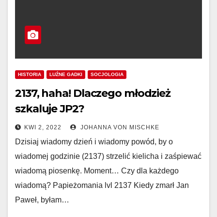
HISTORIA
LUŹNE GADKI
SOCJOLOGIA
2137, haha! Dlaczego młodzież
szkaluje JP2?
KWI 2, 2022
JOHANNA VON MISCHKE
Dzisiaj wiadomy dzień i wiadomy powód, by o
wiadomej godzinie (2137) strzelić kielicha i zaśpiewać
wiadomą piosenkę. Moment… Czy dla każdego
wiadomą? Papieżomania lvl 2137 Kiedy zmarł Jan
Paweł, byłam…