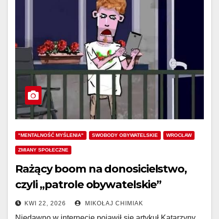
"MENTALNOŚĆ MYŚLENIA"
SWOBODY OBYWATELSKIE
WROCŁAW
ZMIANY SPOŁECZNE
Rażący boom na donosicielstwo,
czyli „patrole obywatelskie”
KWI 22, 2026
MIKOŁAJ CHIMIAK
Niedawno w internecie pojawił się artykuł Katarzyny