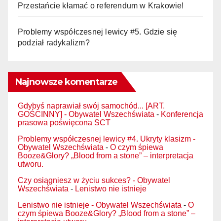
Przestańcie kłamać o referendum w Krakowie!
Problemy współczesnej lewicy #5. Gdzie się
podział radykalizm?
Najnowsze komentarze
Gdybyś naprawiał swój samochód... [ART.
GOŚCINNY] - Obywatel Wszechświata
-
Konferencja
prasowa poświęcona SCT
Problemy współczesnej lewicy #4. Ukryty klasizm -
Obywatel Wszechświata
-
O czym śpiewa
Booze&Glory? „Blood from a stone” – interpretacja
utworu.
Czy osiągniesz w życiu sukces? - Obywatel
Wszechświata
-
Lenistwo nie istnieje
Lenistwo nie istnieje - Obywatel Wszechświata
-
O
czym śpiewa Booze&Glory? „Blood from a stone” –