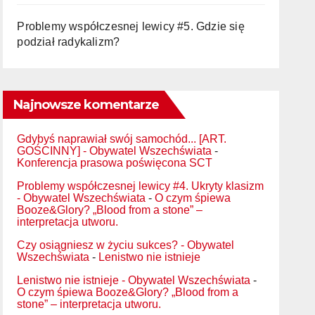
Problemy współczesnej lewicy #5. Gdzie się
podział radykalizm?
Najnowsze komentarze
Gdybyś naprawiał swój samochód... [ART.
GOŚCINNY] - Obywatel Wszechświata
-
Konferencja prasowa poświęcona SCT
Problemy współczesnej lewicy #4. Ukryty klasizm
- Obywatel Wszechświata
-
O czym śpiewa
Booze&Glory? „Blood from a stone” –
interpretacja utworu.
Czy osiągniesz w życiu sukces? - Obywatel
Wszechświata
-
Lenistwo nie istnieje
Lenistwo nie istnieje - Obywatel Wszechświata
-
O czym śpiewa Booze&Glory? „Blood from a
stone” – interpretacja utworu.