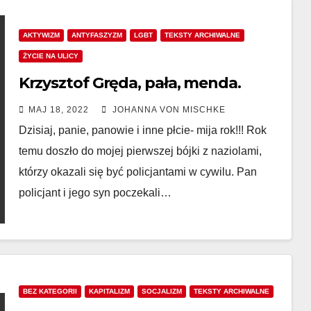
AKTYWIZM
ANTYFASZYZM
LGBT
TEKSTY ARCHIWALNE
ŻYCIE NA ULICY
Krzysztof Gręda, pała, menda.
MAJ 18, 2022
JOHANNA VON MISCHKE
Dzisiaj, panie, panowie i inne płcie- mija rok!!! Rok
temu doszło do mojej pierwszej bójki z naziolami,
którzy okazali się być policjantami w cywilu. Pan
policjant i jego syn poczekali…
BEZ KATEGORII
KAPITALIZM
SOCJALIZM
TEKSTY ARCHIWALNE