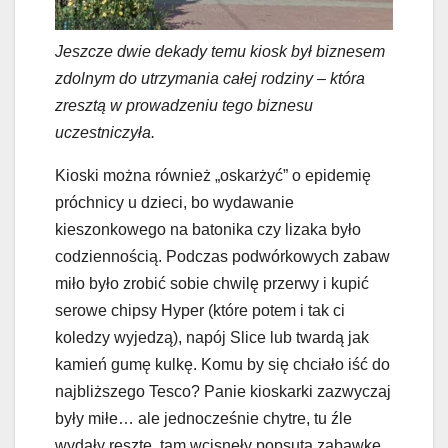
Jeszcze dwie dekady temu kiosk był biznesem
zdolnym do utrzymania całej rodziny – która
zresztą w prowadzeniu tego biznesu
uczestniczyła.
Kioski można również „oskarżyć” o epidemię
próchnicy u dzieci, bo wydawanie
kieszonkowego na batonika czy lizaka było
codziennością. Podczas podwórkowych zabaw
miło było zrobić sobie chwilę przerwy i kupić
serowe chipsy Hyper (które potem i tak ci
koledzy wyjedzą), napój Slice lub twardą jak
kamień gumę kulkę. Komu by się chciało iść do
najbliższego Tesco? Panie kioskarki zazwyczaj
były miłe… ale jednocześnie chytre, tu źle
wydały resztę, tam wcisnęły popsutą zabawkę