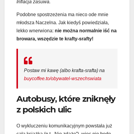
Inflacja zasuwa.
Podobne spostrzeżenia ma nieco ode mnie
młodsza Naczelna. Jak kiedyś powiedziała,
lekko wnerwiona:
nie można normalnie iść na
browara, wszędzie te krafty-srafty!
Postaw mi kawę (albo krafta-srafta) na
buycoffee.to/obywatel-wszechswiata
Autobusy, które zniknęły
z polskich ulic
O wykluczeniu komunikacyjnym powstała już
cała książka (p.t. „Nie zdążę”), więc nie będę