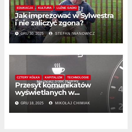
EDUKACJA
KULTURA
LUŹNE GADKI
Jak imprezować w Sylwestra
i nie zaliczyć zgona?
GRU 30, 2025
STEFAN IWANOWICZ
CZTERY KÓŁKA
KAPITALIZM
TECHNOLOGIE
Przesyt komunikatów
wyświetlanych w
samochodach
GRU 18, 2025
MIKOŁAJ CHIMIAK