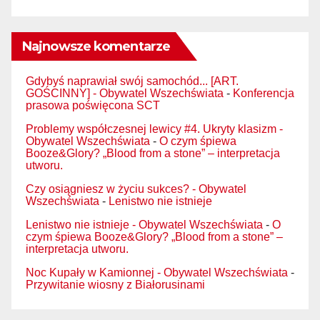
Najnowsze komentarze
Gdybyś naprawiał swój samochód... [ART.
GOŚCINNY] - Obywatel Wszechświata
-
Konferencja
prasowa poświęcona SCT
Problemy współczesnej lewicy #4. Ukryty klasizm -
Obywatel Wszechświata
-
O czym śpiewa
Booze&Glory? „Blood from a stone” – interpretacja
utworu.
Czy osiągniesz w życiu sukces? - Obywatel
Wszechświata
-
Lenistwo nie istnieje
Lenistwo nie istnieje - Obywatel Wszechświata
-
O
czym śpiewa Booze&Glory? „Blood from a stone” –
interpretacja utworu.
Noc Kupały w Kamionnej - Obywatel Wszechświata
-
Przywitanie wiosny z Białorusinami