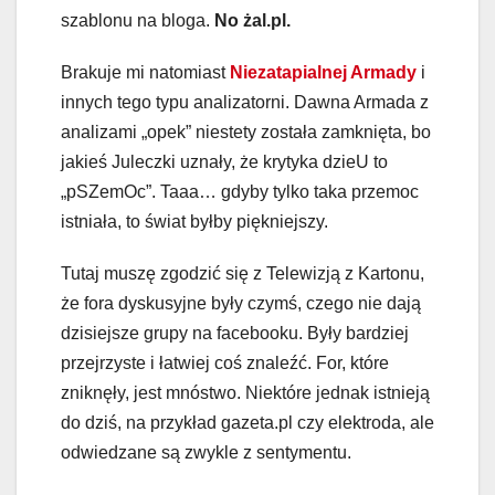
szablonu na bloga.
No żal.pl.
Brakuje mi natomiast
Niezatapialnej Armady
i
innych tego typu analizatorni. Dawna Armada z
analizami „opek” niestety została zamknięta, bo
jakieś Juleczki uznały, że krytyka dzieU to
„pSZemOc”. Taaa… gdyby tylko taka przemoc
istniała, to świat byłby piękniejszy.
Tutaj muszę zgodzić się z Telewizją z Kartonu,
że fora dyskusyjne były czymś, czego nie dają
dzisiejsze grupy na facebooku. Były bardziej
przejrzyste i łatwiej coś znaleźć. For, które
zniknęły, jest mnóstwo. Niektóre jednak istnieją
do dziś, na przykład gazeta.pl czy elektroda, ale
odwiedzane są zwykle z sentymentu.