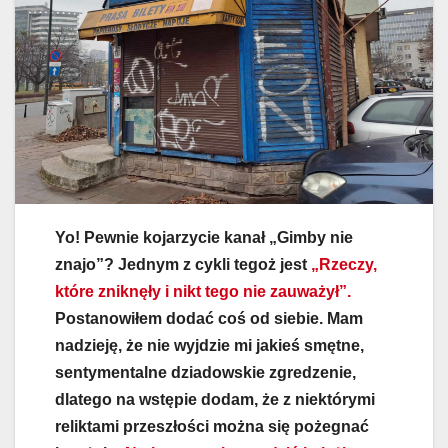
Yo! Pewnie kojarzycie kanał „Gimby nie
znajo”? Jednym z cykli tegoż jest
„Rzeczy,
które zniknęły i nikt tego nie zauważył”.
Postanowiłem dodać coś od siebie. Mam
nadzieję, że nie wyjdzie mi jakieś smętne,
sentymentalne dziadowskie zgredzenie,
dlatego na wstępie dodam, że z niektórymi
reliktami przeszłości można się pożegnać