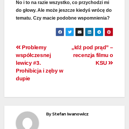
No i to na razie wszystko, co przychodzi mi
do głowy. Ale może jeszcze kiedyś wrócę do
tematu.
Czy macie podobne wspomnienia?
Nawigacja
Problemy
„Idź pod prąd” –
współczesnej
recenzja filmu o
wpisu
lewicy #3.
KSU
Prohibicja i zęby w
dupie
By
Stefan Iwanowicz