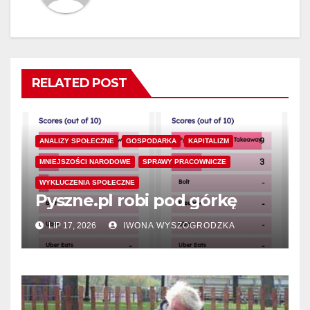
RELATED POST
ANALIZY SPOŁECZNE
GOSPODARKA
KAPITALIZM
MNIEJSZOŚCI NARODOWE
SPRAWY PRACOWNICZE
WYKLUCZENIA SPOŁECZNE
Pyszne.pl robi pod górkę
LIP 17, 2026
IWONA WYSZOGRODZKA