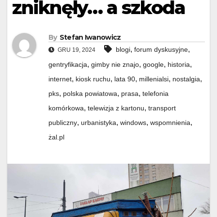
zniknęły… a szkoda
By
Stefan Iwanowicz
,
,
blogi
forum dyskusyjne
GRU 19, 2024
,
,
,
,
gentryfikacja
gimby nie znajo
google
historia
,
,
,
,
,
internet
kiosk ruchu
lata 90
millenialsi
nostalgia
,
,
,
pks
polska powiatowa
prasa
telefonia
,
,
komórkowa
telewizja z kartonu
transport
,
,
,
,
publiczny
urbanistyka
windows
wspomnienia
żal.pl