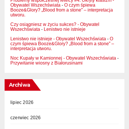
Problemy współczesnej lewicy #4. Ukryty klasizm -
Obywatel Wszechświata
-
O czym śpiewa
Booze&Glory? „Blood from a stone” – interpretacja
utworu.
Czy osiągniesz w życiu sukces? - Obywatel
Wszechświata
-
Lenistwo nie istnieje
Lenistwo nie istnieje - Obywatel Wszechświata
-
O
czym śpiewa Booze&Glory? „Blood from a stone” –
interpretacja utworu.
Noc Kupały w Kamionnej - Obywatel Wszechświata
-
Przywitanie wiosny z Białorusinami
Archiwa
lipiec 2026
czerwiec 2026