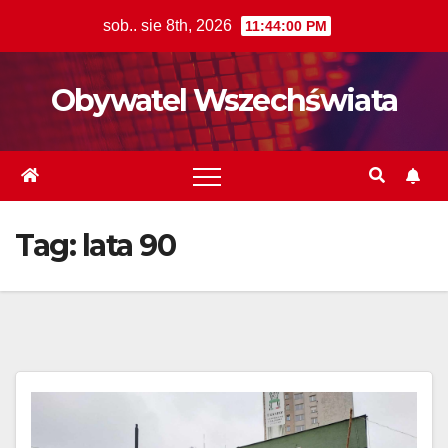
Skip
sob.. sie 8th, 2026
11:44:01 PM
to
content
Obywatel Wszechświata
Tag:
lata 90