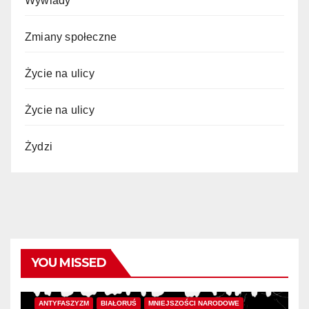
Wywiady
Zmiany społeczne
Życie na ulicy
Życie na ulicy
Żydzi
YOU MISSED
ANTYFASZYZM
BIAŁORUŚ
MNIEJSZOŚCI NARODOWE