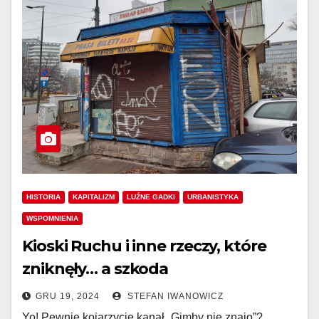
HISTORIA
KAPITALIZM
LUŹNE GADKI
URBANISTYKA
WSPOMNIENIA
Kioski Ruchu i inne rzeczy, które
zniknęły… a szkoda
GRU 19, 2024
STEFAN IWANOWICZ
Yo! Pewnie kojarzycie kanał „Gimby nie znajo”?