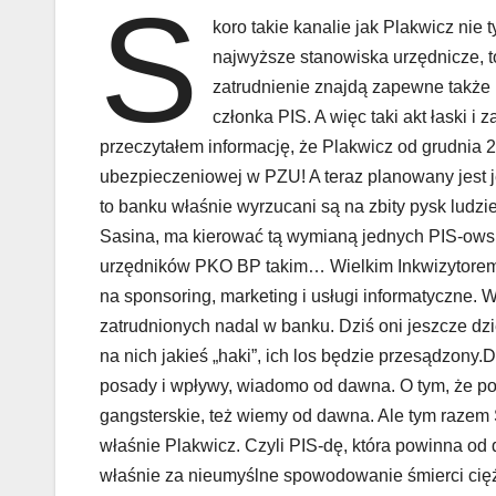
S
koro takie kanalie jak Plakwicz nie
najwyższe stanowiska urzędnicze, t
zatrudnienie znajdą zapewne także m
członka PIS. A więc taki akt łaski i
przeczytałem informację, że Plakwicz od grudnia 2
ubezpieczeniowej w PZU! A teraz planowany jest 
to banku właśnie wyrzucani są na zbity pysk ludzi
Sasina, ma kierować tą wymianą jednych PIS-owsk
urzędników PKO BP takim… Wielkim Inkwizytorem
na sponsoring, marketing i usługi informatyczne. 
zatrudnionych nadal w banku. Dziś oni jeszcze dzi
na nich jakieś „haki”, ich los będzie przesądzony.
posady i wpływy, wiadomo od dawna. O tym, że pot
gangsterskie, też wiemy od dawna. Ale tym razem S
właśnie Plakwicz. Czyli PIS-dę, która powinna od 
właśnie za nieumyślne spowodowanie śmierci ciężk