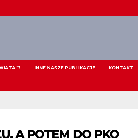
WIATA”?
INNE NASZE PUBLIKACJE
KONTAKT
ZU, A POTEM DO PKO