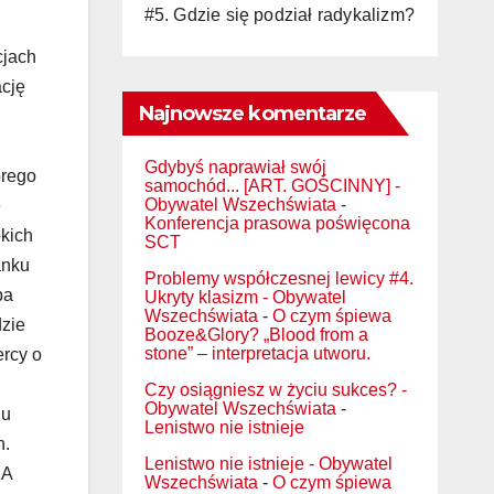
#5. Gdzie się podział radykalizm?
cjach
ację
Najnowsze komentarze
Gdybyś naprawiał swój
órego
samochód... [ART. GOŚCINNY] -
Obywatel Wszechświata
-
e
Konferencja prasowa poświęcona
okich
SCT
anku
Problemy współczesnej lewicy #4.
pa
Ukryty klasizm - Obywatel
Wszechświata
-
O czym śpiewa
dzie
Booze&Glory? „Blood from a
stone” – interpretacja utworu.
ercy o
Czy osiągniesz w życiu sukces? -
Obywatel Wszechświata
-
lu
Lenistwo nie istnieje
n.
Lenistwo nie istnieje - Obywatel
 A
Wszechświata
-
O czym śpiewa