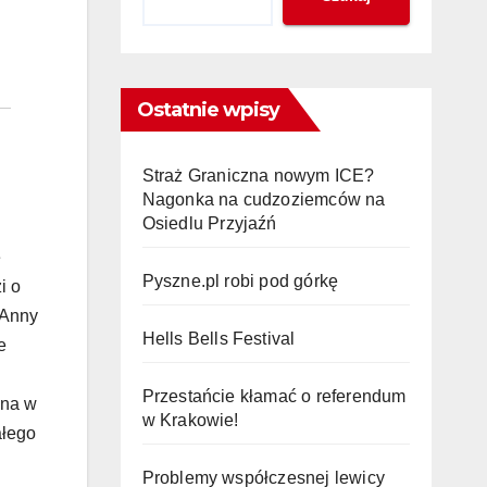
Ostatnie wpisy
Straż Graniczna nowym ICE?
Nagonka na cudzoziemców na
Osiedlu Przyjaźń
e
Pyszne.pl robi pod górkę
i o
 Anny
Hells Bells Festival
e
Przestańcie kłamać o referendum
ona w
w Krakowie!
ałego
Problemy współczesnej lewicy