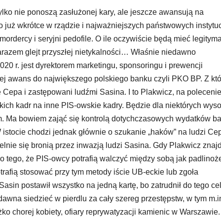
 tylko nie ponoszą zasłużonej kary, ale jeszcze awansują na
o już wkrótce w rządzie i najważniejszych państwowych instytu
ordercy i seryjni pedofile. O ile oczywiście będą mieć legitym
 zarazem glejt przyszłej nietykalności… Właśnie niedawno
020 r. jest dyrektorem marketingu, sponsoringu i prewencji
jej awans do największego polskiego banku czyli PKO BP. Z kt
e Cepa i zastępowani ludźmi Sasina. I to Plakwicz, na poleceni
ich kadr na inne PIS-owskie kadry. Będzie dla niektórych wys
. Ma bowiem zająć się kontrolą dotychczasowych wydatków b
W istocie chodzi jednak głównie o szukanie „haków” na ludzi Ce
elnie się bronią przez inwazją ludzi Sasina. Gdy Plakwicz znaj
Do tego, że PIS-owcy potrafią walczyć między sobą jak padlinoż
rafią stosować przy tym metody iście UB-eckie lub zgoła
asin postawił wszystko na jedną kartę, bo zatrudnił do tego ce
dawna siedzieć w pierdlu za cały szereg przestępstw, w tym m.i
o chorej kobiety, ofiary reprywatyzacji kamienic w Warszawie.