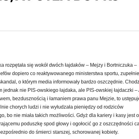
ka rozpętała się wokół dwóch łajdaków – Mejzy i Bortniczuka –
efów dopiero co reaktywowanego ministerstwa sportu, zupełni
skandal, o którym media informowały bardzo oszczędnie. Chodz
m jednak nie PIS-owskiego łajdaka, ale PIS-owskiej łajdaczki –
ctwem, bezdusznością i łamaniem prawa panu Mejzie, to ustępuj
lnie chorych ludzi i nie wyłudzała pieniędzy od rodziców
go, bo nie miała takich możliwości. Gdyż dla kariery i kasy jest 
erającemu poduszkę spod głowy i ogołocić go z oszczędności c
bezpośrednio do śmierci starszej, schorowanej kobiety.