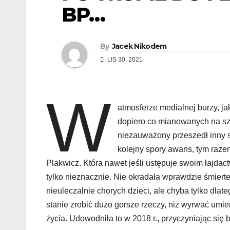
BP…
By
Jacek Nikodem
LIS 30, 2021
W
atmosferze medialnej burzy, ja
dopiero co mianowanych na sz
niezauważony przeszedł inny 
kolejny spory awans, tym raze
Plakwicz. Która nawet jeśli ustępuje swoim łajda
tylko nieznacznie. Nie okradała wprawdzie śmierte
nieuleczalnie chorych dzieci, ale chyba tylko dlate
stanie zrobić dużo gorsze rzeczy, niż wyrwać umi
życia. Udowodniła to w 2018 r., przyczyniając się 