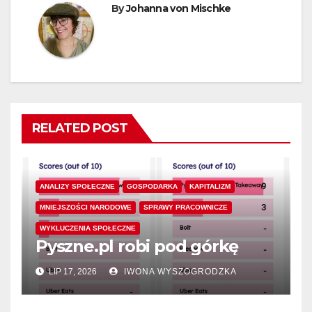
By
Johanna von Mischke
RELATED POST
ANALIZY SPOŁECZNE
GOSPODARKA
KAPITALIZM
MNIEJSZOŚCI NARODOWE
SPRAWY PRACOWNICZE
WYKLUCZENIA SPOŁECZNE
Pyszne.pl robi pod górkę
LIP 17, 2026
IWONA WYSZOGRODZKA