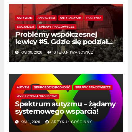
AKTYWIZM
ANARCHIZM
ANTYFASZYZM
POLITYKA
SOCJALIZM
SPRAWY PRACOWNICZE
Problemy współczesnej
lewicy #5. Gdzie się podział
radykalizm?
KWI 30, 2026
STEFAN IWANOWICZ
AUTYZM
NEURORÓŻNORODNOŚĆ
SPRAWY PRACOWNICZE
WYKLUCZENIA SPOŁECZNE
Spektrum autyzmu – żądamy
systemowego wsparcia!
KWI 1, 2026
ARTYKUŁ GOŚCINNY