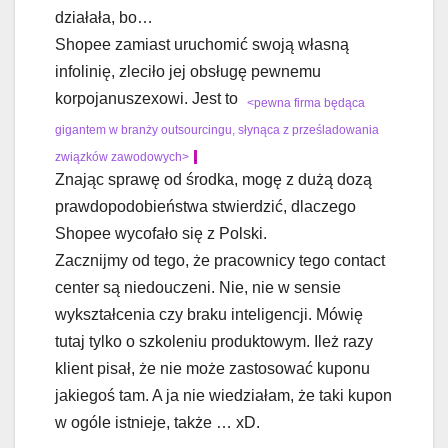
działała, bo…
Shopee zamiast uruchomić swoją własną
infolinię, zleciło jej obsługę pewnemu
korpojanuszexowi. Jest to
<pewna firma będąca
gigantem w branży outsourcingu, słynąca z prześladowania
związków zawodowych>
.
Znając sprawę od środka, mogę z dużą dozą
prawdopodobieństwa stwierdzić, dlaczego
Shopee wycofało się z Polski.
Zacznijmy od tego, że pracownicy tego contact
center są niedouczeni. Nie, nie w sensie
wykształcenia czy braku inteligencji. Mówię
tutaj tylko o szkoleniu produktowym. Ileż razy
klient pisał, że nie może zastosować kuponu
jakiegoś tam. A ja nie wiedziałam, że taki kupon
w ogóle istnieje, także … xD.