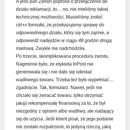
A jeśli pan Zenon poprosił o przełączenie do
działu reklamacji, to… no, nie mieliśmy takiej
technicznej możliwości. Musieliśmy zrobić
ctrl+v formułki, że
przekazujemy sprawę do
odpowiedniego działu, który się tym zajmie, a
odpowiedź nadejdzie w ciągu 48 godzin drogą
mailową.
Zwykle nie nadchodziła.
Po trzecie, skomplikowana procedura zwrotu.
Nagminne było, że etykieta InPost nie
generowała się i nie dało się odesłać
wadliwego towaru. Trzeba też było wypełniać…
zgadnijcie. Tak, formularz. Nawet, jeśli nie
chciało się zwracać towaru, tylko otrzymać
jakąś rekompensatę finansową za to, że był
niezgodny z opisem albo wadliwy, ale nadający
się do użycia. Jeśli klient pisał, że jego podanie
nie zostało rozpatrzone, to jedyną rzeczą, jaką