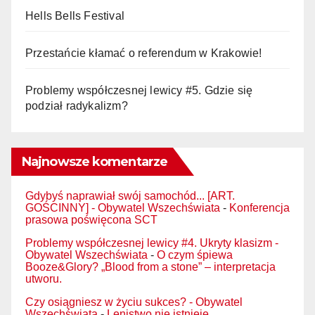
Hells Bells Festival
Przestańcie kłamać o referendum w Krakowie!
Problemy współczesnej lewicy #5. Gdzie się
podział radykalizm?
Najnowsze komentarze
Gdybyś naprawiał swój samochód... [ART.
GOŚCINNY] - Obywatel Wszechświata
-
Konferencja
prasowa poświęcona SCT
Problemy współczesnej lewicy #4. Ukryty klasizm -
Obywatel Wszechświata
-
O czym śpiewa
Booze&Glory? „Blood from a stone” – interpretacja
utworu.
Czy osiągniesz w życiu sukces? - Obywatel
Wszechświata
-
Lenistwo nie istnieje