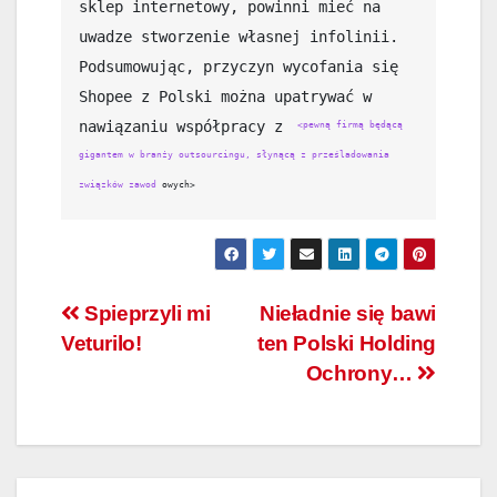
sklep internetowy, powinni mieć na 
uwadze stworzenie własnej infolinii. 
Podsumowując, przyczyn wycofania się 
Shopee z Polski można upatrywać w 
nawiązaniu współpracy z 
<pewną firmą będącą 
gigantem w branży outsourcingu, słynącą z prześladowania 
związków zawod
owych>
Nawigacja
Spieprzyli mi
Nieładnie się bawi
Veturilo!
ten Polski Holding
wpisu
Ochrony…