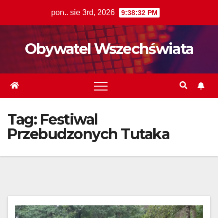
Skip
pon.. sie 3rd, 2026
9:38:33 PM
to
content
Obywatel Wszechświata
Tag:
Festiwal
Przebudzonych Tutaka