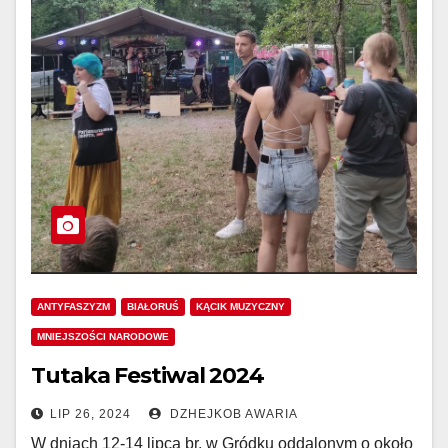
ANTYFASZYZM
BIAŁORUŚ
KĄCIK MUZYCZNY
MNIEJSZOŚCI NARODOWE
Tutaka Festiwal 2024
LIP 26, 2024
DZHEJKOB AWARIA
W dniach 12-14 lipca br. w Gródku oddalonym o około