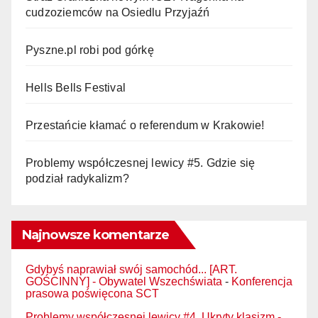
cudzoziemców na Osiedlu Przyjaźń
Pyszne.pl robi pod górkę
Hells Bells Festival
Przestańcie kłamać o referendum w Krakowie!
Problemy współczesnej lewicy #5. Gdzie się
podział radykalizm?
Najnowsze komentarze
Gdybyś naprawiał swój samochód... [ART.
GOŚCINNY] - Obywatel Wszechświata
-
Konferencja
prasowa poświęcona SCT
Problemy współczesnej lewicy #4. Ukryty klasizm -