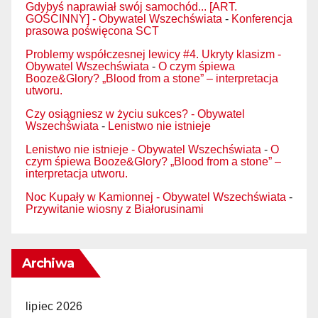
Gdybyś naprawiał swój samochód... [ART.
GOŚCINNY] - Obywatel Wszechświata
-
Konferencja
prasowa poświęcona SCT
Problemy współczesnej lewicy #4. Ukryty klasizm -
Obywatel Wszechświata
-
O czym śpiewa
Booze&Glory? „Blood from a stone” – interpretacja
utworu.
Czy osiągniesz w życiu sukces? - Obywatel
Wszechświata
-
Lenistwo nie istnieje
Lenistwo nie istnieje - Obywatel Wszechświata
-
O
czym śpiewa Booze&Glory? „Blood from a stone” –
interpretacja utworu.
Noc Kupały w Kamionnej - Obywatel Wszechświata
-
Przywitanie wiosny z Białorusinami
Archiwa
lipiec 2026