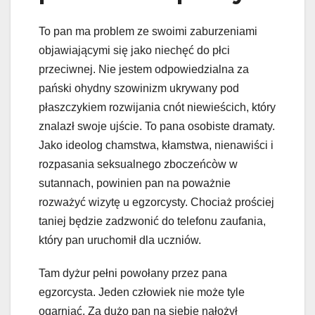
To pan ma problem ze swoimi zaburzeniami
objawiającymi się jako niechęć do płci
przeciwnej. Nie jestem odpowiedzialna za
pański ohydny szowinizm ukrywany pod
płaszczykiem rozwijania cnót niewieścich, który
znalazł swoje ujście. To pana osobiste dramaty.
Jako ideolog chamstwa, kłamstwa, nienawiści i
rozpasania seksualnego zboczeńcòw w
sutannach, powinien pan na poważnie
rozważyć wizytę u egzorcysty. Chociaż prościej
taniej będzie zadzwonić do telefonu zaufania,
który pan uruchomił dla uczniów.
Tam dyżur pełni powołany przez pana
egzorcysta. Jeden człowiek nie może tyle
ogarniać. Za dużo pan na siebie nałożył