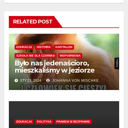
RELATED POST
EDUKACJA
HISTORIA
KAPITALIZM
SZKOŁA NIE DLA CZARNKA
WSPOMNIENIA
Było nas jedenaścioro,
mieszkaliśmy w jeziorze
STY 21, 2024
JOHANNA VON MISCHKE
EDUKACJA
POLITYKA
PRAWEM W BEZPRAWIE