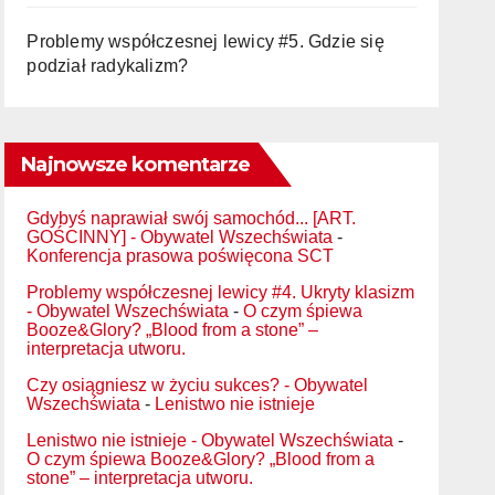
Problemy współczesnej lewicy #5. Gdzie się
podział radykalizm?
Najnowsze komentarze
Gdybyś naprawiał swój samochód... [ART.
GOŚCINNY] - Obywatel Wszechświata
-
Konferencja prasowa poświęcona SCT
Problemy współczesnej lewicy #4. Ukryty klasizm
- Obywatel Wszechświata
-
O czym śpiewa
Booze&Glory? „Blood from a stone” –
interpretacja utworu.
Czy osiągniesz w życiu sukces? - Obywatel
Wszechświata
-
Lenistwo nie istnieje
Lenistwo nie istnieje - Obywatel Wszechświata
-
O czym śpiewa Booze&Glory? „Blood from a
stone” – interpretacja utworu.