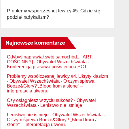
Problemy współczesnej lewicy #5. Gdzie się
podział radykalizm?
Najnowsze komentarze
Gdybyś naprawiał swój samochód... [ART.
GOŚCINNY] - Obywatel Wszechświata
-
Konferencja prasowa poświęcona SCT
Problemy współczesnej lewicy #4. Ukryty klasizm
- Obywatel Wszechświata
-
O czym śpiewa
Booze&Glory? „Blood from a stone” –
interpretacja utworu.
Czy osiągniesz w życiu sukces? - Obywatel
Wszechświata
-
Lenistwo nie istnieje
Lenistwo nie istnieje - Obywatel Wszechświata
-
O czym śpiewa Booze&Glory? „Blood from a
stone” – interpretacja utworu.