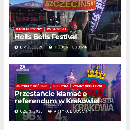
KĄCIK MUZYCZNY
WYDARZENIA
Hells Bells Festival
LIP 10, 2026
HUBERT LUDWIN
ARTYKUŁY GOŚCINNE
POLITYKA
ZMIANY SPOŁECZNE
Przestańcie kłamać o
referendum w Krakowie!
CZE 3, 2026
ARTYKUŁ GOŚCINNY