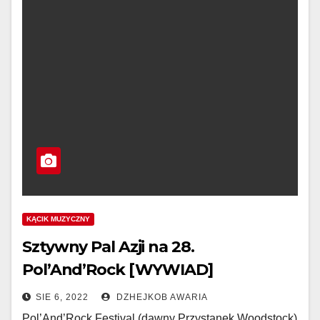
KĄCIK MUZYCZNY
Sztywny Pal Azji na 28.
Pol’And’Rock [WYWIAD]
SIE 6, 2022
DZHEJKOB AWARIA
Pol’And’Rock Festival (dawny Przystanek Woodstock)