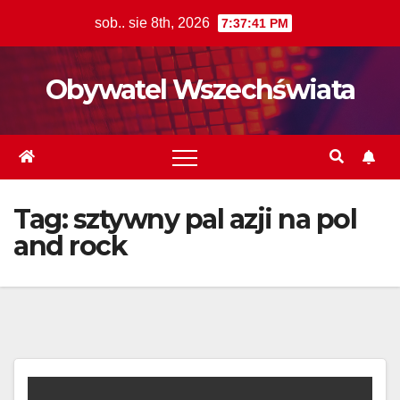
Skip
sob.. sie 8th, 2026
7:37:42 PM
to
content
Obywatel Wszechświata
Tag:
sztywny pal azji na pol
and rock