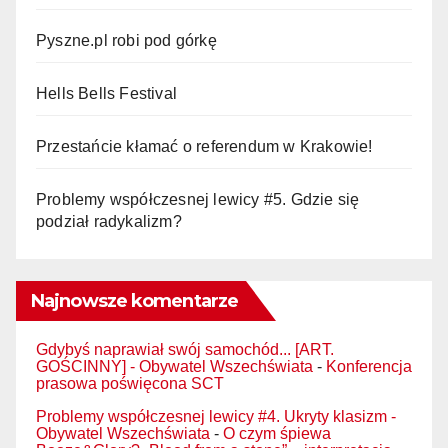
Pyszne.pl robi pod górkę
Hells Bells Festival
Przestańcie kłamać o referendum w Krakowie!
Problemy współczesnej lewicy #5. Gdzie się
podział radykalizm?
Najnowsze komentarze
Gdybyś naprawiał swój samochód... [ART.
GOŚCINNY] - Obywatel Wszechświata
-
Konferencja
prasowa poświęcona SCT
Problemy współczesnej lewicy #4. Ukryty klasizm -
Obywatel Wszechświata
-
O czym śpiewa