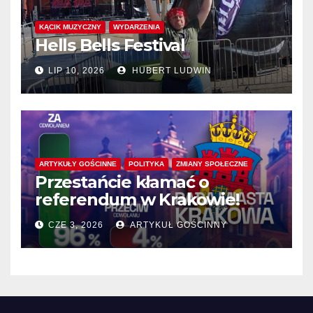
KĄCIK MUZYCZNY
WYDARZENIA
Hells Bells Festival
LIP 10, 2026
HUBERT LUDWIN
ARTYKUŁY GOŚCINNE
POLITYKA
ZMIANY SPOŁECZNE
Przestańcie kłamać o
referendum w Krakowie!
CZE 3, 2026
ARTYKUŁ GOŚCINNY