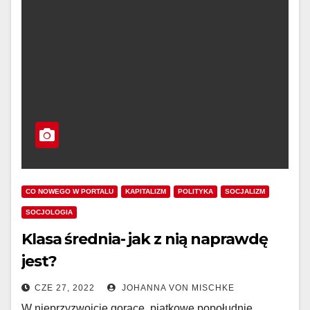
CO NOWEGO W PORTALU
KAPITALIZM
POLITYKA
SOCJALIZM
SOCJOLOGIA
Klasa średnia- jak z nią naprawdę
jest?
CZE 27, 2022
JOHANNA VON MISCHKE
W nieprzyzwoicie gorące, piątkowe popołudnie,