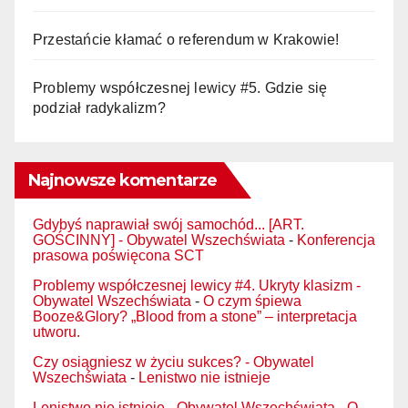
Przestańcie kłamać o referendum w Krakowie!
Problemy współczesnej lewicy #5. Gdzie się
podział radykalizm?
Najnowsze komentarze
Gdybyś naprawiał swój samochód... [ART.
GOŚCINNY] - Obywatel Wszechświata
-
Konferencja
prasowa poświęcona SCT
Problemy współczesnej lewicy #4. Ukryty klasizm -
Obywatel Wszechświata
-
O czym śpiewa
Booze&Glory? „Blood from a stone” – interpretacja
utworu.
Czy osiągniesz w życiu sukces? - Obywatel
Wszechświata
-
Lenistwo nie istnieje
Lenistwo nie istnieje - Obywatel Wszechświata
-
O