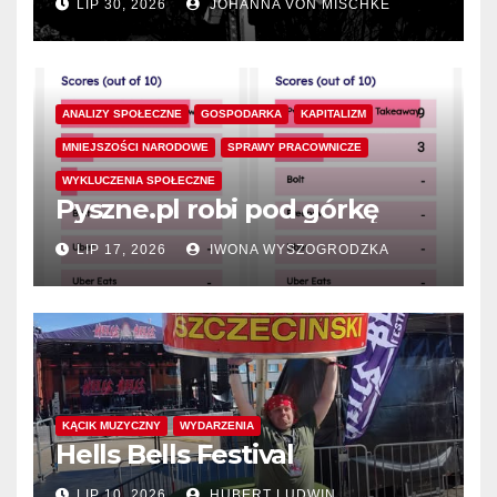
LIP 30, 2026
JOHANNA VON MISCHKE
ANALIZY SPOŁECZNE
GOSPODARKA
KAPITALIZM
MNIEJSZOŚCI NARODOWE
SPRAWY PRACOWNICZE
WYKLUCZENIA SPOŁECZNE
Pyszne.pl robi pod górkę
LIP 17, 2026
IWONA WYSZOGRODZKA
KĄCIK MUZYCZNY
WYDARZENIA
Hells Bells Festival
LIP 10, 2026
HUBERT LUDWIN