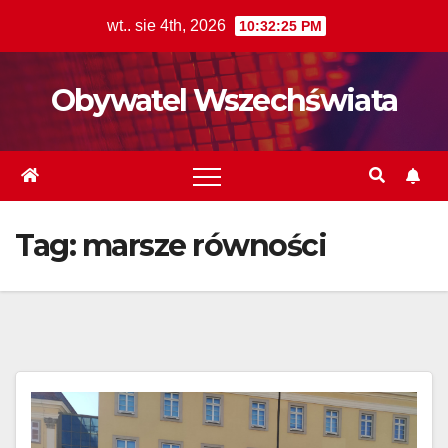
Skip
wt.. sie 4th, 2026
10:32:26 PM
to
content
Obywatel Wszechświata
Tag:
marsze równości