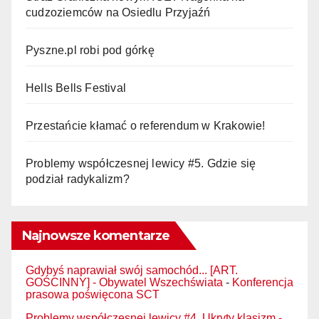
cudzoziemców na Osiedlu Przyjaźń
Pyszne.pl robi pod górkę
Hells Bells Festival
Przestańcie kłamać o referendum w Krakowie!
Problemy współczesnej lewicy #5. Gdzie się
podział radykalizm?
Najnowsze komentarze
Gdybyś naprawiał swój samochód... [ART.
GOŚCINNY] - Obywatel Wszechświata
-
Konferencja
prasowa poświęcona SCT
Problemy współczesnej lewicy #4. Ukryty klasizm -