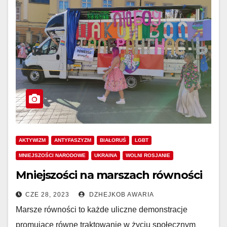
AKTYWIZM
ANTYFASZYZM
BIAŁORUŚ
LGBT
MNIEJSZOŚCI NARODOWE
UKRAINA
WOLNI ROSJANIE
Mniejszości na marszach równości
CZE 28, 2023
DZHEJKOB AWARIA
Marsze równości to każde uliczne demonstracje
promujące równe traktowanie w życiu społecznym