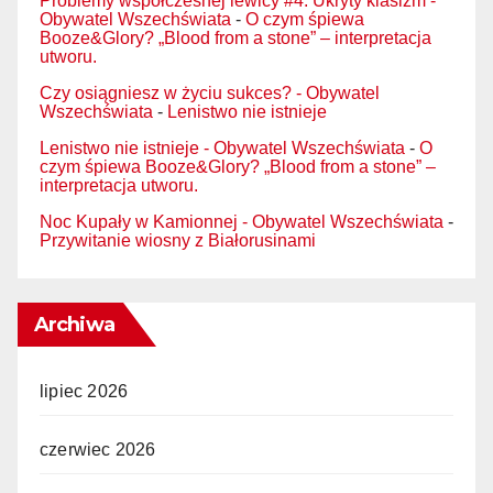
Problemy współczesnej lewicy #4. Ukryty klasizm -
Obywatel Wszechświata
-
O czym śpiewa
Booze&Glory? „Blood from a stone” – interpretacja
utworu.
Czy osiągniesz w życiu sukces? - Obywatel
Wszechświata
-
Lenistwo nie istnieje
Lenistwo nie istnieje - Obywatel Wszechświata
-
O
czym śpiewa Booze&Glory? „Blood from a stone” –
interpretacja utworu.
Noc Kupały w Kamionnej - Obywatel Wszechświata
-
Przywitanie wiosny z Białorusinami
Archiwa
lipiec 2026
czerwiec 2026