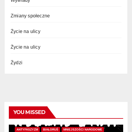
Wywiady
Zmiany społeczne
Życie na ulicy
Życie na ulicy
Żydzi
YOU MISSED
ANTYFASZYZM
BIAŁORUŚ
MNIEJSZOŚCI NARODOWE