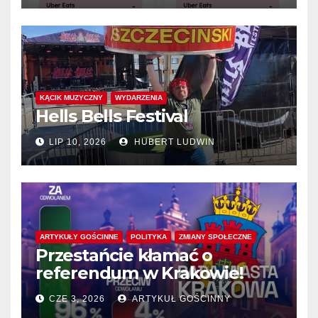
KĄCIK MUZYCZNY
WYDARZENIA
Hells Bells Festival
LIP 10, 2026
HUBERT LUDWIN
ARTYKUŁY GOŚCINNE
POLITYKA
ZMIANY SPOŁECZNE
Przestańcie kłamać o
referendum w Krakowie!
CZE 3, 2026
ARTYKUŁ GOŚCINNY