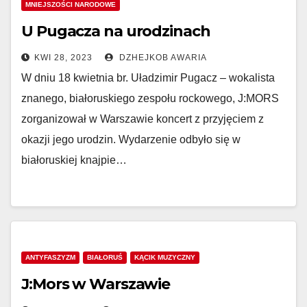
MNIEJSZOŚCI NARODOWE
U Pugacza na urodzinach
KWI 28, 2023
DZHEJKOB AWARIA
W dniu 18 kwietnia br. Uładzimir Pugacz – wokalista
znanego, białoruskiego zespołu rockowego, J:MORS
zorganizował w Warszawie koncert z przyjęciem z
okazji jego urodzin. Wydarzenie odbyło się w
białoruskiej knajpie…
ANTYFASZYZM
BIAŁORUŚ
KĄCIK MUZYCZNY
J:Mors w Warszawie