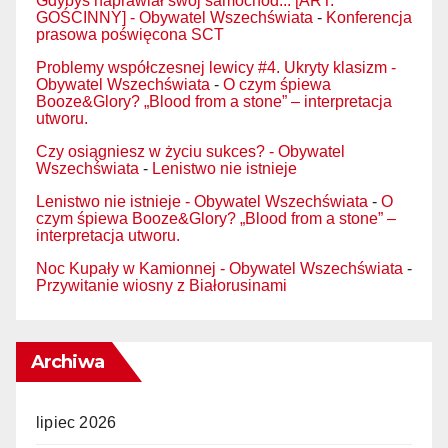
Gdybyś naprawiał swój samochód... [ART.
GOŚCINNY] - Obywatel Wszechświata
-
Konferencja
prasowa poświęcona SCT
Problemy współczesnej lewicy #4. Ukryty klasizm -
Obywatel Wszechświata
-
O czym śpiewa
Booze&Glory? „Blood from a stone” – interpretacja
utworu.
Czy osiągniesz w życiu sukces? - Obywatel
Wszechświata
-
Lenistwo nie istnieje
Lenistwo nie istnieje - Obywatel Wszechświata
-
O
czym śpiewa Booze&Glory? „Blood from a stone” –
interpretacja utworu.
Noc Kupały w Kamionnej - Obywatel Wszechświata
-
Przywitanie wiosny z Białorusinami
Archiwa
lipiec 2026