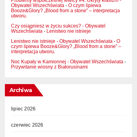
Problemy współczesnej lewicy #4. Ukryty klasizm -
Obywatel Wszechświata
-
O czym śpiewa
Booze&Glory? „Blood from a stone” – interpretacja
utworu.
Czy osiągniesz w życiu sukces? - Obywatel
Wszechświata
-
Lenistwo nie istnieje
Lenistwo nie istnieje - Obywatel Wszechświata
-
O
czym śpiewa Booze&Glory? „Blood from a stone” –
interpretacja utworu.
Noc Kupały w Kamionnej - Obywatel Wszechświata
-
Przywitanie wiosny z Białorusinami
Archiwa
lipiec 2026
czerwiec 2026