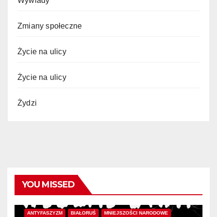
Wywiady
Zmiany społeczne
Życie na ulicy
Życie na ulicy
Żydzi
YOU MISSED
ANTYFASZYZM
BIAŁORUŚ
MNIEJSZOŚCI NARODOWE