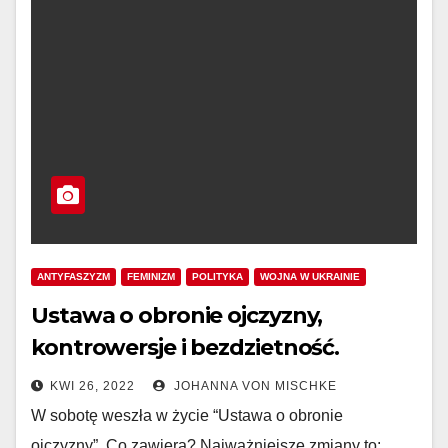
ANTYFASZYZM
FEMINIZM
POLITYKA
WOJNA W UKRAINIE
Ustawa o obronie ojczyzny,
kontrowersje i bezdzietność.
KWI 26, 2022
JOHANNA VON MISCHKE
W sobotę weszła w życie “Ustawa o obronie
ojczyzny”. Co zawiera? Najważniejsze zmiany to: