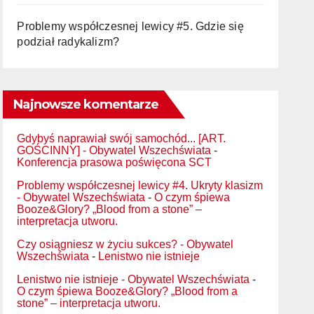
Problemy współczesnej lewicy #5. Gdzie się
podział radykalizm?
Najnowsze komentarze
Gdybyś naprawiał swój samochód... [ART.
GOŚCINNY] - Obywatel Wszechświata
-
Konferencja prasowa poświęcona SCT
Problemy współczesnej lewicy #4. Ukryty klasizm
- Obywatel Wszechświata
-
O czym śpiewa
Booze&Glory? „Blood from a stone” –
interpretacja utworu.
Czy osiągniesz w życiu sukces? - Obywatel
Wszechświata
-
Lenistwo nie istnieje
Lenistwo nie istnieje - Obywatel Wszechświata
-
O czym śpiewa Booze&Glory? „Blood from a
stone” – interpretacja utworu.