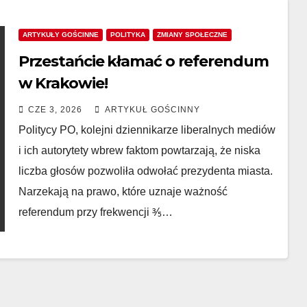
ARTYKUŁY GOŚCINNE
POLITYKA
ZMIANY SPOŁECZNE
Przestańcie kłamać o referendum
w Krakowie!
CZE 3, 2026
ARTYKUŁ GOŚCINNY
Politycy PO, kolejni dziennikarze liberalnych mediów
i ich autorytety wbrew faktom powtarzają, że niska
liczba głosów pozwoliła odwołać prezydenta miasta.
Narzekają na prawo, które uznaje ważność
referendum przy frekwencji ⅗…