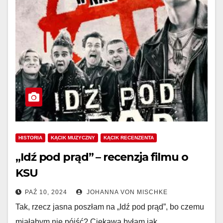
HISTORIA
KĄCIK MUZYCZNY
KĄCIK RECENZENTA
„Idź pod prąd” – recenzja filmu o
KSU
PAŹ 10, 2024
JOHANNA VON MISCHKE
Tak, rzecz jasna poszłam na „Idź pod prąd”, bo czemu
miałabym nie pójść? Ciekawa byłam jak