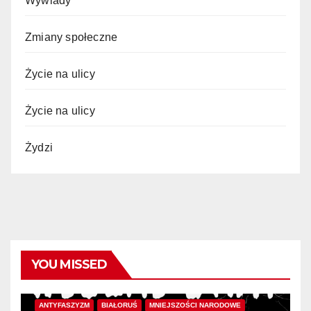
Wywiady
Zmiany społeczne
Życie na ulicy
Życie na ulicy
Żydzi
YOU MISSED
ANTYFASZYZM
BIAŁORUŚ
MNIEJSZOŚCI NARODOWE