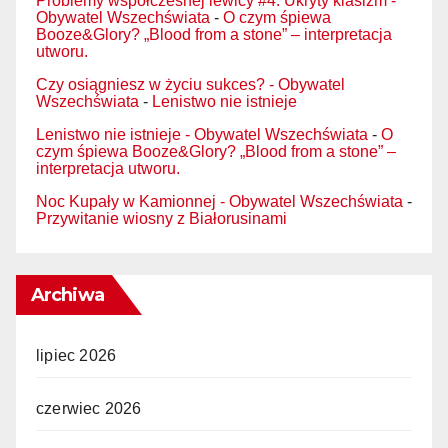
Problemy współczesnej lewicy #4. Ukryty klasizm -
Obywatel Wszechświata
-
O czym śpiewa
Booze&Glory? „Blood from a stone” – interpretacja
utworu.
Czy osiągniesz w życiu sukces? - Obywatel
Wszechświata
-
Lenistwo nie istnieje
Lenistwo nie istnieje - Obywatel Wszechświata
-
O
czym śpiewa Booze&Glory? „Blood from a stone” –
interpretacja utworu.
Noc Kupały w Kamionnej - Obywatel Wszechświata
-
Przywitanie wiosny z Białorusinami
Archiwa
lipiec 2026
czerwiec 2026