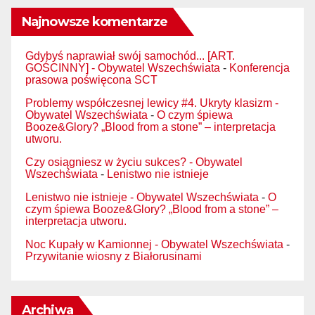
Najnowsze komentarze
Gdybyś naprawiał swój samochód... [ART.
GOŚCINNY] - Obywatel Wszechświata
-
Konferencja
prasowa poświęcona SCT
Problemy współczesnej lewicy #4. Ukryty klasizm -
Obywatel Wszechświata
-
O czym śpiewa
Booze&Glory? „Blood from a stone” – interpretacja
utworu.
Czy osiągniesz w życiu sukces? - Obywatel
Wszechświata
-
Lenistwo nie istnieje
Lenistwo nie istnieje - Obywatel Wszechświata
-
O
czym śpiewa Booze&Glory? „Blood from a stone” –
interpretacja utworu.
Noc Kupały w Kamionnej - Obywatel Wszechświata
-
Przywitanie wiosny z Białorusinami
Archiwa