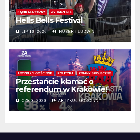
KĄCIK MUZYCZNY
WYDARZENIA
Hells Bells Festival
LIP 10, 2026
HUBERT LUDWIN
ARTYKUŁY GOŚCINNE
POLITYKA
ZMIANY SPOŁECZNE
Przestańcie kłamać o
referendum w Krakowie!
CZE 3, 2026
ARTYKUŁ GOŚCINNY