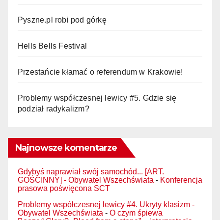
Pyszne.pl robi pod górkę
Hells Bells Festival
Przestańcie kłamać o referendum w Krakowie!
Problemy współczesnej lewicy #5. Gdzie się
podział radykalizm?
Najnowsze komentarze
Gdybyś naprawiał swój samochód... [ART.
GOŚCINNY] - Obywatel Wszechświata
-
Konferencja
prasowa poświęcona SCT
Problemy współczesnej lewicy #4. Ukryty klasizm -
Obywatel Wszechświata
-
O czym śpiewa