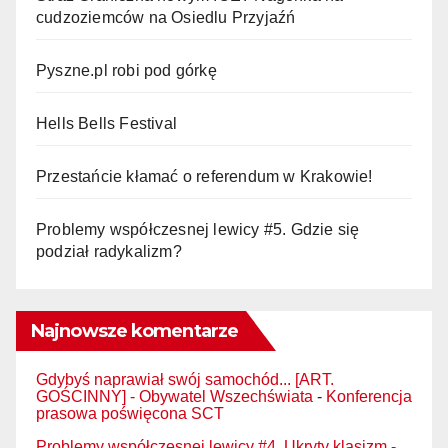
cudzoziemców na Osiedlu Przyjaźń
Pyszne.pl robi pod górkę
Hells Bells Festival
Przestańcie kłamać o referendum w Krakowie!
Problemy współczesnej lewicy #5. Gdzie się
podział radykalizm?
Najnowsze komentarze
Gdybyś naprawiał swój samochód... [ART.
GOŚCINNY] - Obywatel Wszechświata
-
Konferencja
prasowa poświęcona SCT
Problemy współczesnej lewicy #4. Ukryty klasizm -