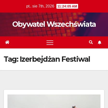
Skip
pt.. sie 7th, 2026
11:24:06 AM
to
content
Obywatel Wszechświata
Tag:
Izerbejdżan Festiwal