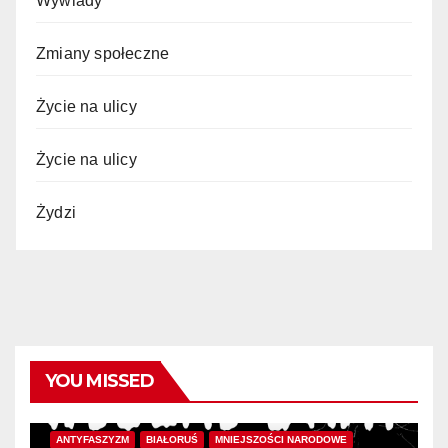
Wywiady
Zmiany społeczne
Życie na ulicy
Życie na ulicy
Żydzi
YOU MISSED
ANTYFASZYZM
BIAŁORUŚ
MNIEJSZOŚCI NARODOWE