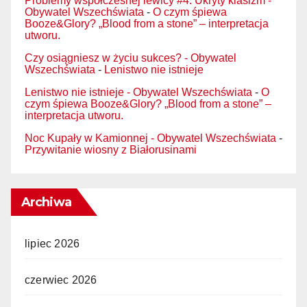
Problemy współczesnej lewicy #4. Ukryty klasizm -
Obywatel Wszechświata
-
O czym śpiewa
Booze&Glory? „Blood from a stone” – interpretacja
utworu.
Czy osiągniesz w życiu sukces? - Obywatel
Wszechświata
-
Lenistwo nie istnieje
Lenistwo nie istnieje - Obywatel Wszechświata
-
O
czym śpiewa Booze&Glory? „Blood from a stone” –
interpretacja utworu.
Noc Kupały w Kamionnej - Obywatel Wszechświata
-
Przywitanie wiosny z Białorusinami
Archiwa
lipiec 2026
czerwiec 2026