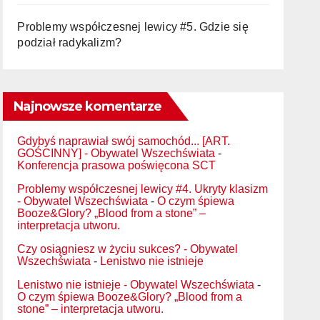
Problemy współczesnej lewicy #5. Gdzie się
podział radykalizm?
Najnowsze komentarze
Gdybyś naprawiał swój samochód... [ART.
GOŚCINNY] - Obywatel Wszechświata
-
Konferencja prasowa poświęcona SCT
Problemy współczesnej lewicy #4. Ukryty klasizm
- Obywatel Wszechświata
-
O czym śpiewa
Booze&Glory? „Blood from a stone” –
interpretacja utworu.
Czy osiągniesz w życiu sukces? - Obywatel
Wszechświata
-
Lenistwo nie istnieje
Lenistwo nie istnieje - Obywatel Wszechświata
-
O czym śpiewa Booze&Glory? „Blood from a
stone” – interpretacja utworu.