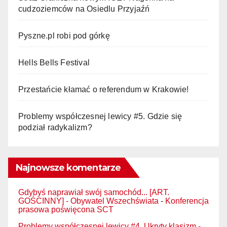
cudzoziemców na Osiedlu Przyjaźń
Pyszne.pl robi pod górkę
Hells Bells Festival
Przestańcie kłamać o referendum w Krakowie!
Problemy współczesnej lewicy #5. Gdzie się
podział radykalizm?
Najnowsze komentarze
Gdybyś naprawiał swój samochód... [ART.
GOŚCINNY] - Obywatel Wszechświata
-
Konferencja
prasowa poświęcona SCT
Problemy współczesnej lewicy #4. Ukryty klasizm -