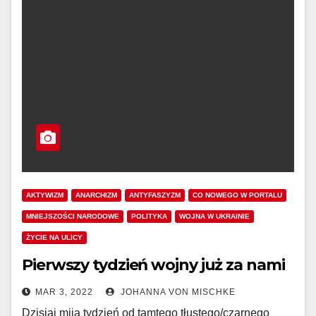
AKTYWIZM
ANARCHIZM
ANTYFASZYZM
CO NOWEGO W PORTALU
MNIEJSZOŚCI NARODOWE
POLITYKA
WOJNA W UKRAINIE
ŻYCIE NA ULICY
Pierwszy tydzień wojny już za nami
MAR 3, 2022
JOHANNA VON MISCHKE
Dzisiaj mija tydzień od tamtego tłustego/czarnego