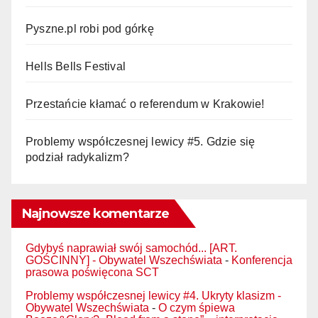
Pyszne.pl robi pod górkę
Hells Bells Festival
Przestańcie kłamać o referendum w Krakowie!
Problemy współczesnej lewicy #5. Gdzie się
podział radykalizm?
Najnowsze komentarze
Gdybyś naprawiał swój samochód... [ART.
GOŚCINNY] - Obywatel Wszechświata
-
Konferencja
prasowa poświęcona SCT
Problemy współczesnej lewicy #4. Ukryty klasizm -
Obywatel Wszechświata
-
O czym śpiewa