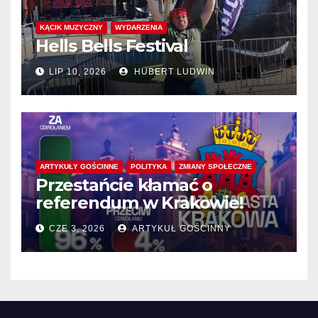
KĄCIK MUZYCZNY
WYDARZENIA
Hells Bells Festival
LIP 10, 2026
HUBERT LUDWIN
ARTYKUŁY GOŚCINNE
POLITYKA
ZMIANY SPOŁECZNE
Przestańcie kłamać o
referendum w Krakowie!
CZE 3, 2026
ARTYKUŁ GOŚCINNY