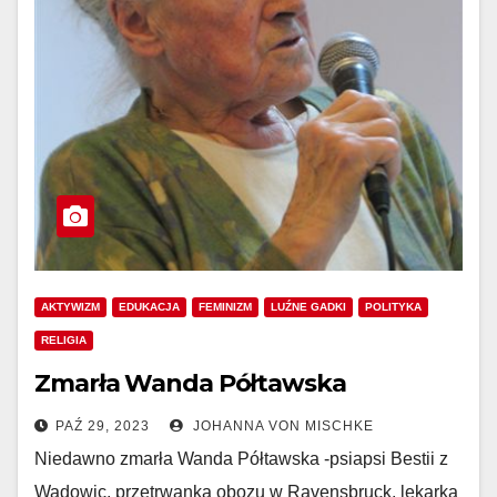
AKTYWIZM
EDUKACJA
FEMINIZM
LUŹNE GADKI
POLITYKA
RELIGIA
Zmarła Wanda Półtawska
PAŹ 29, 2023
JOHANNA VON MISCHKE
Niedawno zmarła Wanda Półtawska -psiapsi Bestii z
Wadowic, przetrwanka obozu w Ravensbruck, lekarka