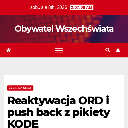
Skip
sob.. sie 8th, 2026
2:07:07 AM
to
content
Obywatel Wszechświata
ŻYCIE NA ULICY
Reaktywacja ORD i
push back z pikiety
KODE