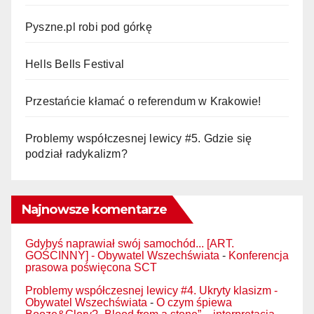
Pyszne.pl robi pod górkę
Hells Bells Festival
Przestańcie kłamać o referendum w Krakowie!
Problemy współczesnej lewicy #5. Gdzie się
podział radykalizm?
Najnowsze komentarze
Gdybyś naprawiał swój samochód... [ART.
GOŚCINNY] - Obywatel Wszechświata
-
Konferencja
prasowa poświęcona SCT
Problemy współczesnej lewicy #4. Ukryty klasizm -
Obywatel Wszechświata
-
O czym śpiewa