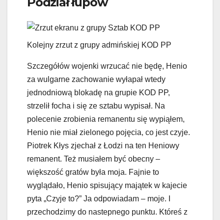
Podział łupów
Kolejny zrzut z grupy admińskiej KOD PP
Szczegółów wojenki wrzucać nie będę, Henio
za wulgarne zachowanie wyłapał wtedy
jednodniową blokadę na grupie KOD PP,
strzelił focha i się ze sztabu wypisał. Na
polecenie zrobienia remanentu się wypiąłem,
Henio nie miał zielonego pojęcia, co jest czyje.
Piotrek Kłys zjechał z Łodzi na ten Heniowy
remanent. Też musiałem być obecny –
większość gratów była moja. Fajnie to
wyglądało, Henio spisujący majątek w kajecie
pyta „Czyje to?” Ja odpowiadam – moje. I
przechodzimy do nastepnego punktu. Któreś z